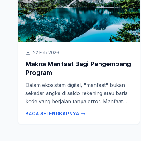
22 Feb 2026
Makna Manfaat Bagi Pengembang
Program
Dalam ekosistem digital, "manfaat" bukan
sekadar angka di saldo rekening atau baris
kode yang berjalan tanpa error. Manfaat
hidup seorang pengembang adalah ketika ia
BACA SELENGKAPNYA
berhasil mengubah logika abstrak menjadi
solusi…