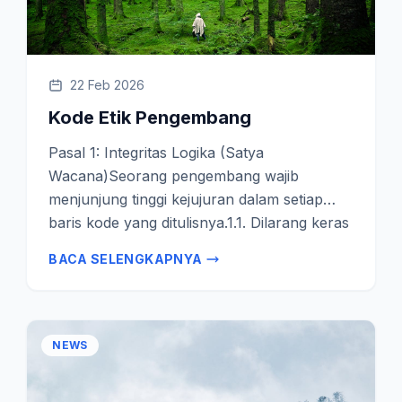
22 Feb 2026
Kode Etik Pengembang
Pasal 1: Integritas Logika (Satya
Wacana)Seorang pengembang wajib
menjunjung tinggi kejujuran dalam setiap
baris kode yang ditulisnya.1.1. Dilarang keras
menulis kode yang sengaja dibuat rumit
BACA SELENGKAPNYA
(obfuscation) hanya untuk
mempertahankan ketergantungan…
NEWS