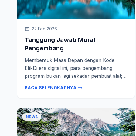
22 Feb 2026
Tanggung Jawab Moral
Pengembang
Membentuk Masa Depan dengan Kode
EtikDi era digital ini, para pengembang
program bukan lagi sekadar pembuat alat;
mereka adalah arsitek masa depan. Setiap
BACA SELENGKAPNYA
baris kode yang ditulis, setiap fitur yang…
NEWS