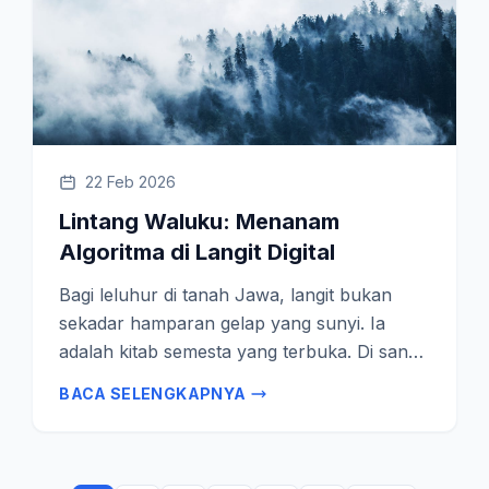
22 Feb 2026
Lintang Waluku: Menanam
Algoritma di Langit Digital
Bagi leluhur di tanah Jawa, langit bukan
sekadar hamparan gelap yang sunyi. Ia
adalah kitab semesta yang terbuka. Di sana,
rasi bintang Orion tidak dikenal sebagai
BACA SELENGKAPNYA
pemburu yang angkuh, melainkan…